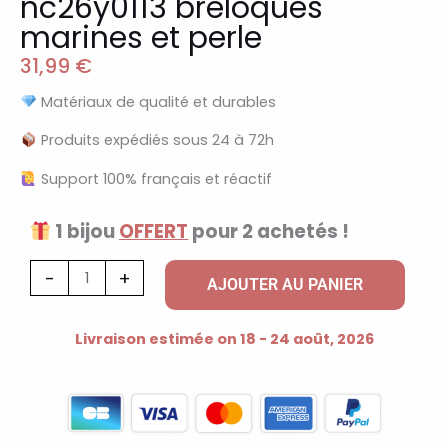
nc26y0113 breloques
marines et perle
31,99
€
Matériaux de qualité et durables
Produits expédiés sous 24 à 72h
Support 100% français et réactif
1 bijou
OFFERT
pour 2 achetés !
quantité
-
+
AJOUTER AU PANIER
de
Collier
Livraison estimée on 18 - 24 août, 2026
ras-
de-
cou
à