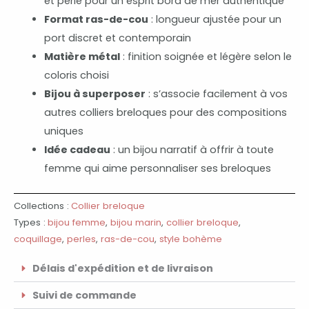
et perle pour un esprit bord de mer authentique
Format ras-de-cou
: longueur ajustée pour un
port discret et contemporain
Matière métal
: finition soignée et légère selon le
coloris choisi
Bijou à superposer
: s’associe facilement à vos
autres colliers breloques pour des compositions
uniques
Idée cadeau
: un bijou narratif à offrir à toute
femme qui aime personnaliser ses breloques
Collections :
Collier breloque
Types :
bijou femme
,
bijou marin
,
collier breloque
,
coquillage
,
perles
,
ras-de-cou
,
style bohème
Délais d'expédition et de livraison
Suivi de commande