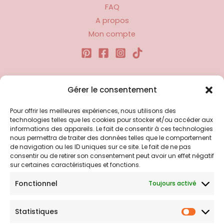
FAQ
A propos
Mon compte
Liens utiles
Gérer le consentement
Pour offrir les meilleures expériences, nous utilisons des
Politique d’expédition
technologies telles que les cookies pour stocker et/ou accéder aux
Politique de confidentialité
informations des appareils. Le fait de consentir à ces technologies
nous permettra de traiter des données telles que le comportement
Politique de remboursements
de navigation ou les ID uniques sur ce site. Le fait de ne pas
Conditions générales de vente et d’utilisation
consentir ou de retirer son consentement peut avoir un effet négatif
sur certaines caractéristiques et fonctions.
Fonctionnel
Toujours activé
Bijouterie en ligne
Statistiques
Bijoux Breloque est votre boutique en ligne de référence sur
Statist