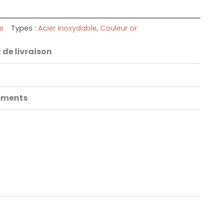
e
Types :
Acier inoxydable
,
Couleur or
 de livraison
ements