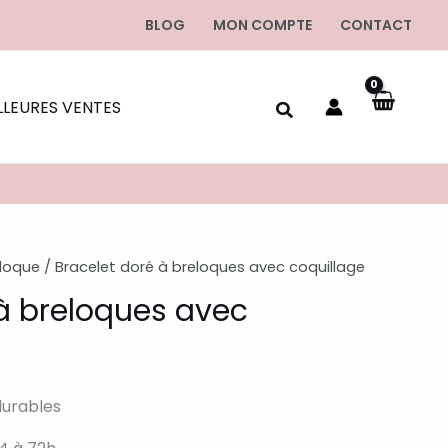
BLOG
MON COMPTE
CONTACT
LLEURES VENTES
eloque
/ Bracelet doré à breloques avec coquillage
 à breloques avec
durables