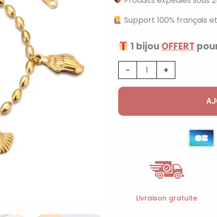
Produits expédiés sous 2
Support 100% français et
1 bijou
OFFERT
pour
quantité
-
+
de
Bracelet
AJ
doré
à
breloques
avec
coquillage
Livraison gratuite