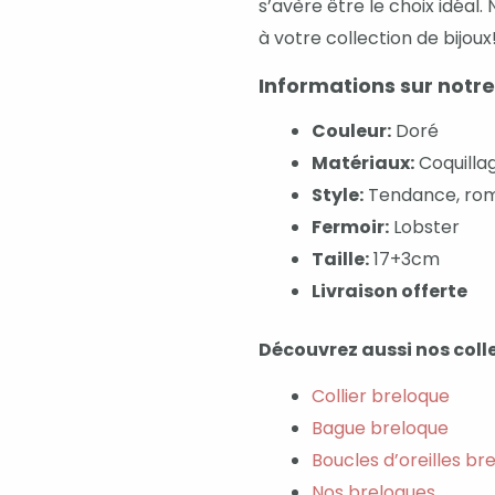
s’avère être le choix idéal
à votre collection de bijoux
Informations sur notre
Couleur:
Doré
Matériaux:
Coquillag
Style:
Tendance, roma
Fermoir:
Lobster
Taille:
17+3cm
Livraison offerte
Découvrez aussi nos colle
Collier breloque
Bague breloque
Boucles d’oreilles br
Nos breloques