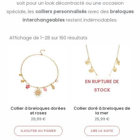
soit pour un look décontracté ou une occasion
spéciale, les
colliers personnalisés
avec des
breloques
interchangeables
restent indémodables.
Trié
par
Affichage de 1–28 sur 160 résultats
popularité
EN RUPTURE DE
STOCK
Collier à breloques dorées
Collier doré à breloques de
et roses
la mer
29,99
€
25,99
€
AJOUTER AU PANIER
LIRE LA SUITE