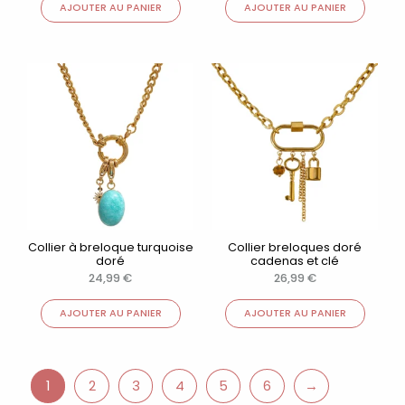
AJOUTER AU PANIER
AJOUTER AU PANIER
Collier à breloque turquoise
Collier breloques doré
doré
cadenas et clé
24,99
€
26,99
€
AJOUTER AU PANIER
AJOUTER AU PANIER
1
2
3
4
5
6
→