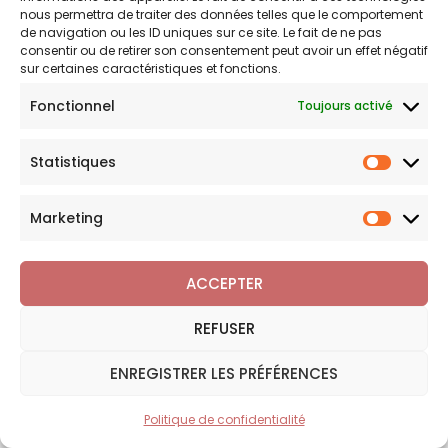
nous permettra de traiter des données telles que le comportement
Mon compte
de navigation ou les ID uniques sur ce site. Le fait de ne pas
consentir ou de retirer son consentement peut avoir un effet négatif
sur certaines caractéristiques et fonctions.
Fonctionnel
Toujours activé
Liens utiles
Statistiques
Statist
Politique d’expédition
Politique de confidentialité
Marketing
Marketi
Politique de remboursements
Conditions générales de vente et d’utilisation
ACCEPTER
REFUSER
Bijouterie en ligne
ENREGISTRER LES PRÉFÉRENCES
Bijoux Breloque est votre boutique en ligne de référence sur
l'univers des breloques et charms. Une question sur nos
Politique de confidentialité
FILTRER
bijoux ou une demande sur votre commande,
contactez-