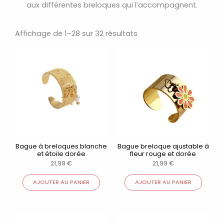
aux différentes breloques qui l’accompagnent.
Trié
par
Affichage de 1–28 sur 32 résultats
popularité
Bague à breloques blanche
Bague breloque ajustable à
et étoile dorée
fleur rouge et dorée
21,99
€
21,99
€
AJOUTER AU PANIER
AJOUTER AU PANIER