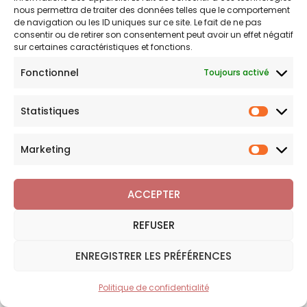
nous permettra de traiter des données telles que le comportement
de navigation ou les ID uniques sur ce site. Le fait de ne pas
Accueil
consentir ou de retirer son consentement peut avoir un effet négatif
sur certaines caractéristiques et fonctions.
Le blog
Fonctionnel
Toujours activé
Contact
Statistiques
Statist
Marketing
Marketi
Informations
ACCEPTER
Blog
REFUSER
FAQ
ENREGISTRER LES PRÉFÉRENCES
A propos
Mon compte
Politique de confidentialité
FILTRER