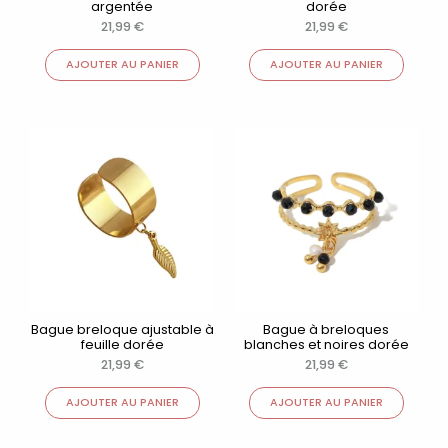
argentée
dorée
21,99
€
21,99
€
AJOUTER AU PANIER
AJOUTER AU PANIER
Bague breloque ajustable à
Bague à breloques
feuille dorée
blanches et noires dorée
21,99
€
21,99
€
AJOUTER AU PANIER
AJOUTER AU PANIER