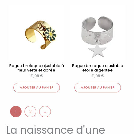
Bague breloque ajustable à
Bague breloque ajustable
fleur verte et dorée
étoile argentée
21,99
€
21,99
€
AJOUTER AU PANIER
AJOUTER AU PANIER
1
2
→
La naissance d'une