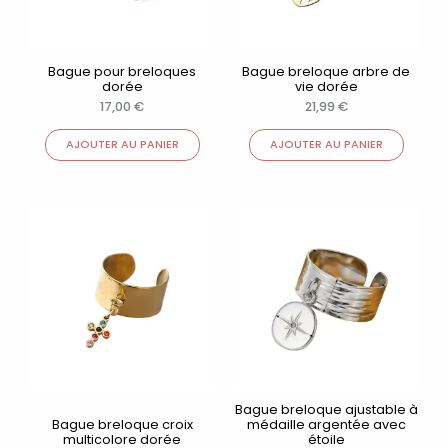
Bague pour breloques
Bague breloque arbre de
dorée
vie dorée
17,00
€
21,99
€
AJOUTER AU PANIER
AJOUTER AU PANIER
Bague breloque ajustable à
Bague breloque croix
médaille argentée avec
multicolore dorée
étoile