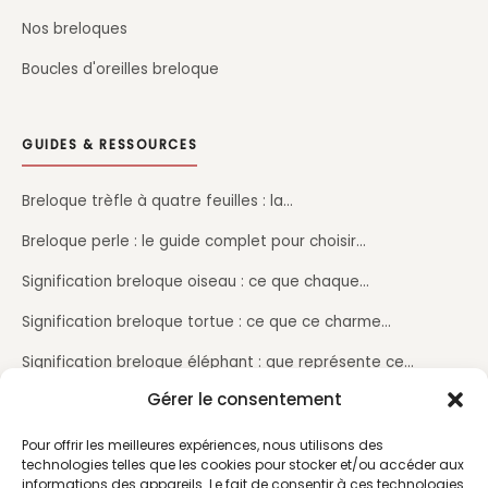
Nos breloques
Boucles d'oreilles breloque
GUIDES & RESSOURCES
Breloque trèfle à quatre feuilles : la…
Breloque perle : le guide complet pour choisir…
Signification breloque oiseau : ce que chaque…
Signification breloque tortue : ce que ce charme…
Signification breloque éléphant : que représente ce…
Gérer le consentement
Signification de la breloque arbre de vie : ce que…
Pour offrir les meilleures expériences, nous utilisons des
technologies telles que les cookies pour stocker et/ou accéder aux
LE SITE
informations des appareils. Le fait de consentir à ces technologies