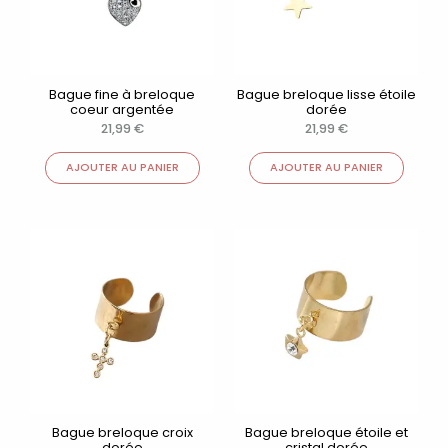
Bague fine à breloque
Bague breloque lisse étoile
coeur argentée
dorée
21,99
€
21,99
€
AJOUTER AU PANIER
AJOUTER AU PANIER
Bague breloque croix
Bague breloque étoile et
dorée
cristal dorée