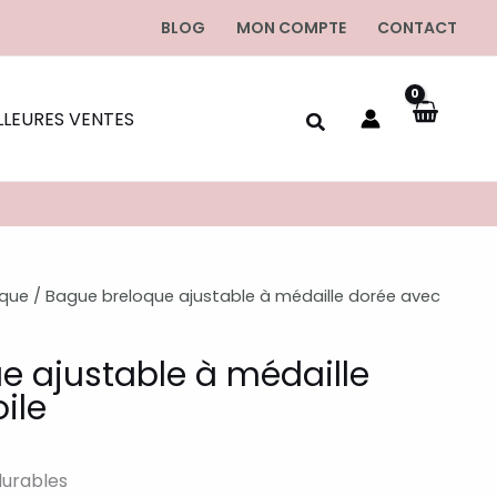
BLOG
MON COMPTE
CONTACT
LLEURES VENTES
oque
/ Bague breloque ajustable à médaille dorée avec
e ajustable à médaille
ile
durables