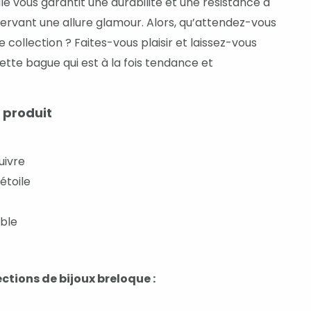
elle vous garantit une durabilité et une résistance à
ervant une allure glamour. Alors, qu’attendez-vous
e collection ? Faites-vous plaisir et laissez-vous
ette bague qui est à la fois tendance et
 produit
uivre
étoile
able
ctions de bijoux breloque :