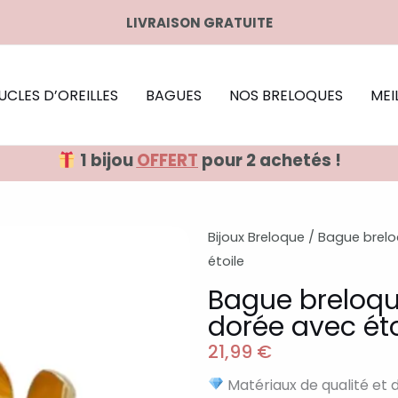
LIVRAISON GRATUITE
UCLES D’OREILLES
BAGUES
NOS BRELOQUES
MEI
1 bijou
OFFERT
pour 2 achetés !
Bijoux Breloque
/
Bague brel
étoile
Bague breloqu
dorée avec éto
21,99
€
Matériaux de qualité et 