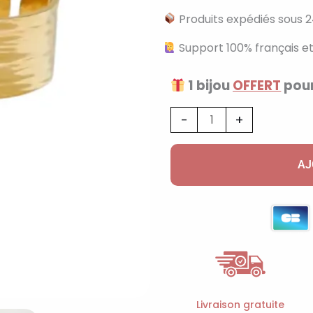
Produits expédiés sous 2
Support 100% français et
1 bijou
OFFERT
pour
quantité
-
+
de
Bague
AJ
breloque
ajustable
à
médaille
dorée
avec
étoile
Livraison gratuite