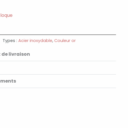
eloque
Types :
Acier inoxydable
,
Couleur or
 de livraison
ements