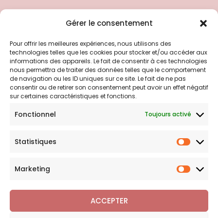
Liens utiles
Gérer le consentement
Pour offrir les meilleures expériences, nous utilisons des
Politique d’expédition
technologies telles que les cookies pour stocker et/ou accéder aux
Politique de confidentialité
informations des appareils. Le fait de consentir à ces technologies
nous permettra de traiter des données telles que le comportement
Politique de remboursements
de navigation ou les ID uniques sur ce site. Le fait de ne pas
Conditions générales de vente et d’utilisation
consentir ou de retirer son consentement peut avoir un effet négatif
sur certaines caractéristiques et fonctions.
Fonctionnel
Toujours activé
Bijouterie en ligne
Statistiques
Bijoux Breloque est votre boutique en ligne de référence sur
Statist
l'univers des breloques et charms. Une question sur nos
bijoux ou une demande sur votre commande,
contactez-
Marketing
Marketi
nous
.
ACCEPTER