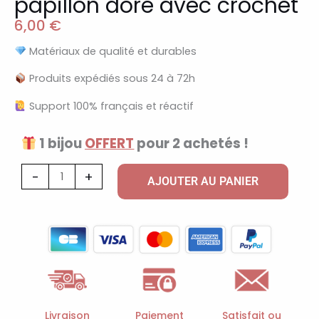
papillon doré avec crochet
6,00
€
Matériaux de qualité et durables
Produits expédiés sous 24 à 72h
Support 100% français et réactif
1 bijou
OFFERT
pour 2 achetés !
quantité
-
+
AJOUTER AU PANIER
de
Breloque
bijoux
médaille
papillon
doré
avec
Livraison
Paiement
Satisfait ou