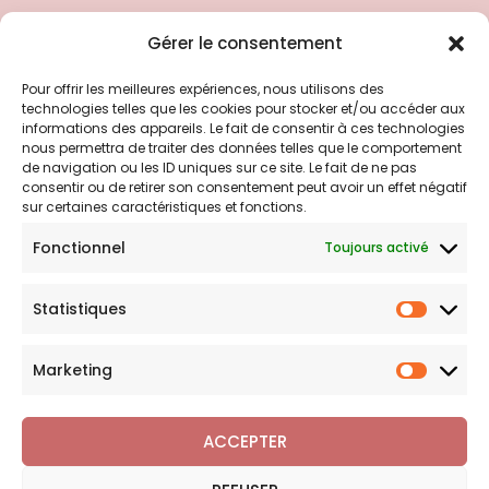
Liens utiles
Gérer le consentement
Pour offrir les meilleures expériences, nous utilisons des
Politique d’expédition
technologies telles que les cookies pour stocker et/ou accéder aux
Politique de confidentialité
informations des appareils. Le fait de consentir à ces technologies
nous permettra de traiter des données telles que le comportement
Politique de remboursements
de navigation ou les ID uniques sur ce site. Le fait de ne pas
Conditions générales de vente et d’utilisation
consentir ou de retirer son consentement peut avoir un effet négatif
sur certaines caractéristiques et fonctions.
Fonctionnel
Toujours activé
Bijouterie en ligne
Statistiques
Bijoux Breloque est votre boutique en ligne de référence sur
Statist
l'univers des breloques et charms. Une question sur nos
bijoux ou une demande sur votre commande,
contactez-
Marketing
Marketi
nous
.
ACCEPTER