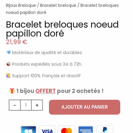
Bijoux Breloque
/
Bracelet breloque
/ Bracelet breloques
noeud papillon doré
Bracelet breloques noeud
papillon doré
21,99
€
Matériaux de qualité et durables
Produits expédiés sous 24 à 72h
Support 100% français et réactif
1 bijou
OFFERT
pour 2 achetés !
quantité
-
+
AJOUTER AU PANIER
de
Bracelet
breloques