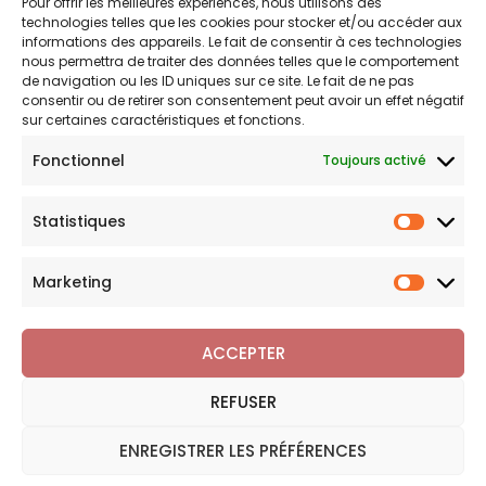
Pour offrir les meilleures expériences, nous utilisons des
Politique d’expédition
technologies telles que les cookies pour stocker et/ou accéder aux
Politique de confidentialité
informations des appareils. Le fait de consentir à ces technologies
nous permettra de traiter des données telles que le comportement
Politique de remboursements
de navigation ou les ID uniques sur ce site. Le fait de ne pas
Conditions générales de vente et d’utilisation
consentir ou de retirer son consentement peut avoir un effet négatif
sur certaines caractéristiques et fonctions.
Fonctionnel
Toujours activé
Bijouterie en ligne
Statistiques
Bijoux Breloque est votre boutique en ligne de référence sur
Statist
l'univers des breloques et charms. Une question sur nos
bijoux ou une demande sur votre commande,
contactez-
Marketing
Marketi
nous
.
ACCEPTER
REFUSER
Copyright © 2026 Bijoux Breloque
ENREGISTRER LES PRÉFÉRENCES