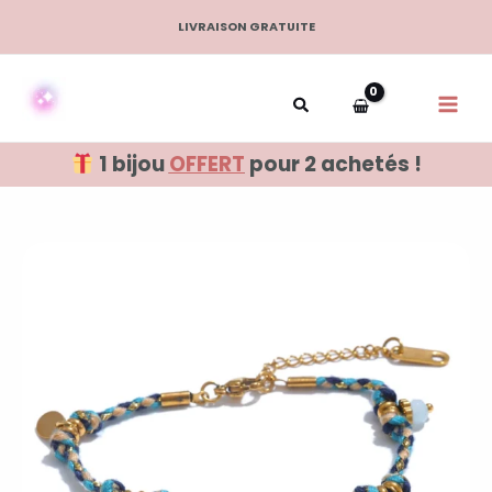
Aller
LIVRAISON GRATUITE
au
contenu
1 bijou
OFFERT
pour 2 achetés !