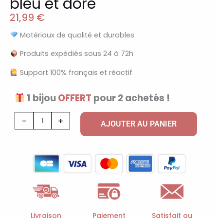
bleu et doré
21,99
€
Matériaux de qualité et durables
Produits expédiés sous 24 à 72h
Support 100% français et réactif
1 bijou
OFFERT
pour 2 achetés !
quantité
-
+
AJOUTER AU PANIER
de
Bracelet
breloque
vintage
bleu
et
doré
Livraison
Paiement
Satisfait ou