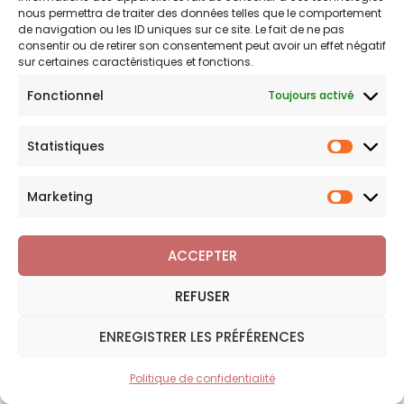
Bague breloque
nous permettra de traiter des données telles que le comportement
de navigation ou les ID uniques sur ce site. Le fait de ne pas
Nos breloques
consentir ou de retirer son consentement peut avoir un effet négatif
sur certaines caractéristiques et fonctions.
Boucles d'oreilles breloque
Fonctionnel
Toujours activé
GUIDES & RESSOURCES
Statistiques
Statist
Breloque trèfle à quatre feuilles : la…
Marketing
Marketi
Breloque perle : le guide complet pour choisir…
Signification breloque oiseau : ce que chaque…
ACCEPTER
Signification breloque tortue : ce que ce charme…
REFUSER
Signification breloque éléphant : que représente ce…
ENREGISTRER LES PRÉFÉRENCES
Signification de la breloque arbre de vie : ce que…
Politique de confidentialité
FILTRER