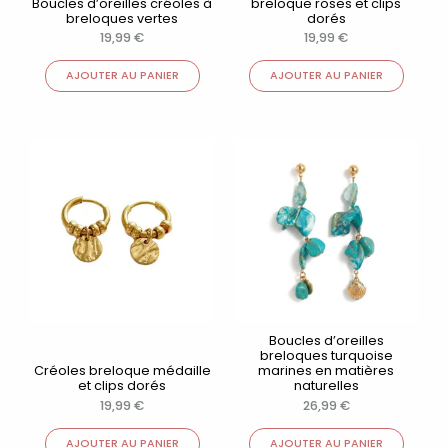
Boucles d’oreilles créoles à
breloque roses et clips
breloques vertes
dorés
19,99
€
19,99
€
AJOUTER AU PANIER
AJOUTER AU PANIER
Boucles d’oreilles
breloques turquoise
Créoles breloque médaille
marines en matières
et clips dorés
naturelles
19,99
€
26,99
€
AJOUTER AU PANIER
AJOUTER AU PANIER