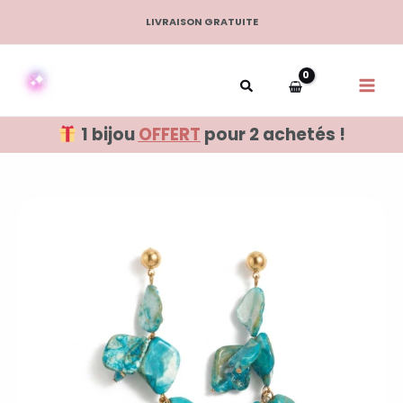
Aller
LIVRAISON GRATUITE
au
contenu
1 bijou
OFFERT
pour 2 achetés !