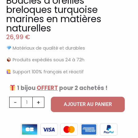
Boucles d’oreilles
breloques turquoise
marines en matières
naturelles
26,99
€
Matériaux de qualité et durables
Produits expédiés sous 24 à 72h
Support 100% français et réactif
1 bijou
OFFERT
pour 2 achetés !
quantité
-
+
AJOUTER AU PANIER
de
Boucles
d'oreilles
breloques