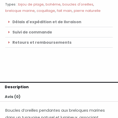
Types :
bijou de plage
,
bohème
,
boucles d'oreilles
,
breloque marine
,
coquillage
,
fait main
,
pierre naturelle
Délais d'expédition et de livraison
Suivi de commande
Retours et remboursements
Description
Avis (0)
Boucles d’oreilles pendantes aux breloques marines
dans un turquoise naturel et lumineux, associant