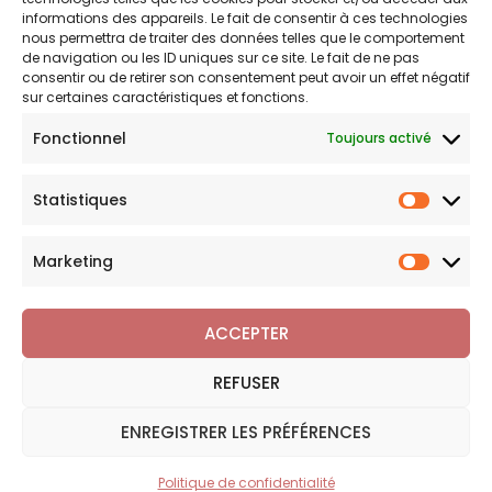
Politique de confidentialité
informations des appareils. Le fait de consentir à ces technologies
nous permettra de traiter des données telles que le comportement
Politique de remboursements
de navigation ou les ID uniques sur ce site. Le fait de ne pas
Conditions générales de vente et d’utilisation
consentir ou de retirer son consentement peut avoir un effet négatif
sur certaines caractéristiques et fonctions.
Fonctionnel
Toujours activé
Bijouterie en ligne
Statistiques
Bijoux Breloque est votre boutique en ligne de référence sur
Statist
l'univers des breloques et charms. Une question sur nos
bijoux ou une demande sur votre commande,
contactez-
Marketing
Marketi
nous
.
ACCEPTER
REFUSER
Copyright © 2026 Bijoux Breloque
ENREGISTRER LES PRÉFÉRENCES
Politique de confidentialité
Plan du site