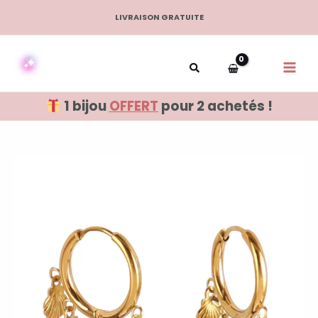
Aller
LIVRAISON GRATUITE
au
contenu
1 bijou
OFFERT
pour 2 achetés !