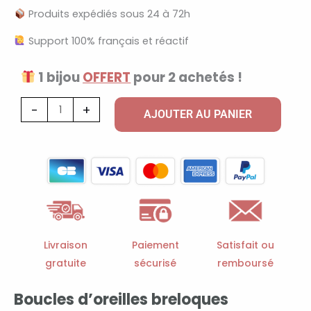
Produits expédiés sous 24 à 72h
Support 100% français et réactif
1 bijou
OFFERT
pour 2 achetés !
quantité
-
+
AJOUTER AU PANIER
de
Boucles
d'oreilles
breloques
coquillages
dorées
Livraison
Paiement
Satisfait ou
gratuite
sécurisé
remboursé
Boucles d’oreilles breloques