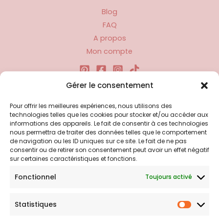
Blog
FAQ
A propos
Mon compte
Gérer le consentement
Liens utiles
Pour offrir les meilleures expériences, nous utilisons des
technologies telles que les cookies pour stocker et/ou accéder aux
informations des appareils. Le fait de consentir à ces technologies
Politique d’expédition
nous permettra de traiter des données telles que le comportement
Politique de confidentialité
de navigation ou les ID uniques sur ce site. Le fait de ne pas
consentir ou de retirer son consentement peut avoir un effet négatif
Politique de remboursements
sur certaines caractéristiques et fonctions.
Conditions générales de vente et d’utilisation
Fonctionnel
Toujours activé
Bijouterie en ligne
Statistiques
Statist