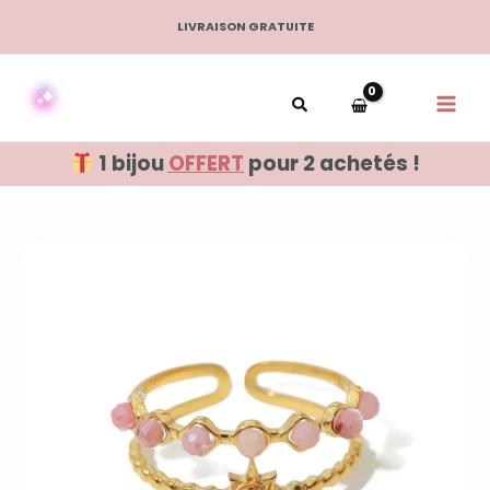
Aller
LIVRAISON GRATUITE
au
contenu
1 bijou
OFFERT
pour 2 achetés !