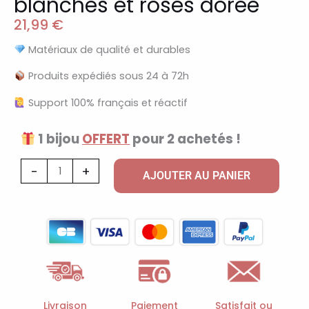
blanches et roses dorée
21,99
€
Matériaux de qualité et durables
Produits expédiés sous 24 à 72h
Support 100% français et réactif
1 bijou
OFFERT
pour 2 achetés !
quantité
-
+
AJOUTER AU PANIER
de
Bague
à
breloques
blanches
et
roses
Livraison
Paiement
Satisfait ou