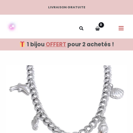
Aller
LIVRAISON GRATUITE
au
contenu
1 bijou
OFFERT
pour 2 achetés !