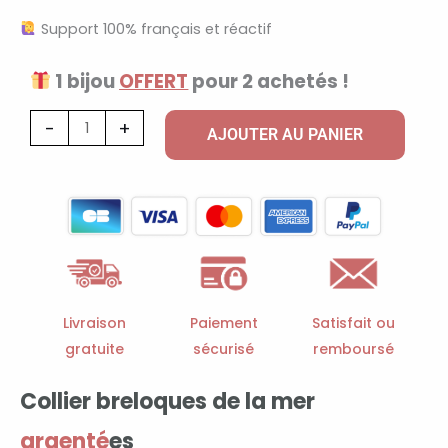
Support 100% français et réactif
1 bijou
OFFERT
pour 2 achetés !
quantité
-
+
AJOUTER AU PANIER
de
Collier
breloques
de
la
mer
argentées
Livraison
Paiement
Satisfait ou
gratuite
sécurisé
remboursé
Collier breloques de la mer
argenté
es