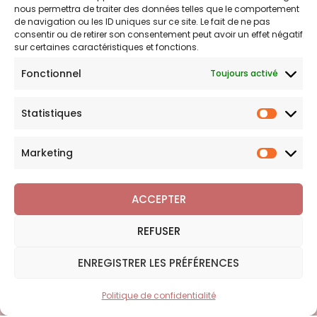
nous permettra de traiter des données telles que le comportement
Politique de remboursements
de navigation ou les ID uniques sur ce site. Le fait de ne pas
Conditions générales de vente et d’utilisation
consentir ou de retirer son consentement peut avoir un effet négatif
sur certaines caractéristiques et fonctions.
Fonctionnel
Toujours activé
Bijouterie en ligne
Statistiques
Bijoux Breloque est votre boutique en ligne de référence sur
Statist
l'univers des breloques et charms. Une question sur nos
bijoux ou une demande sur votre commande,
contactez-
Marketing
Marketi
nous
.
ACCEPTER
REFUSER
Copyright © 2026 Bijoux Breloque
ENREGISTRER LES PRÉFÉRENCES
Politique de confidentialité
Plan du site