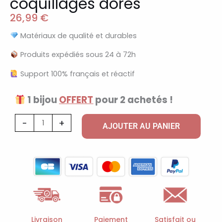
coquillages dorés
26,99
€
Matériaux de qualité et durables
Produits expédiés sous 24 à 72h
Support 100% français et réactif
1 bijou
OFFERT
pour 2 achetés !
quantité
-
+
AJOUTER AU PANIER
de
Collier
breloques
mer
et
coquillages
dorés
Livraison
Paiement
Satisfait ou