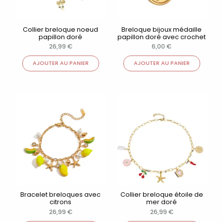
Collier breloque noeud
Breloque bijoux médaille
papillon doré
papillon doré avec crochet
26,99
€
6,00
€
AJOUTER AU PANIER
AJOUTER AU PANIER
Bracelet breloques avec
Collier breloque étoile de
citrons
mer doré
26,99
€
26,99
€