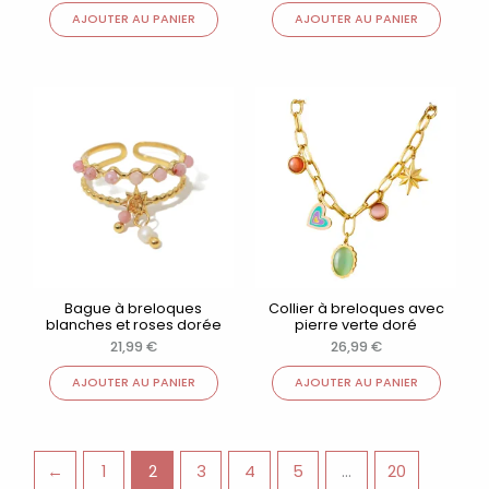
AJOUTER AU PANIER
AJOUTER AU PANIER
Bague à breloques
Collier à breloques avec
blanches et roses dorée
pierre verte doré
21,99
€
26,99
€
AJOUTER AU PANIER
AJOUTER AU PANIER
←
1
2
3
4
5
…
20