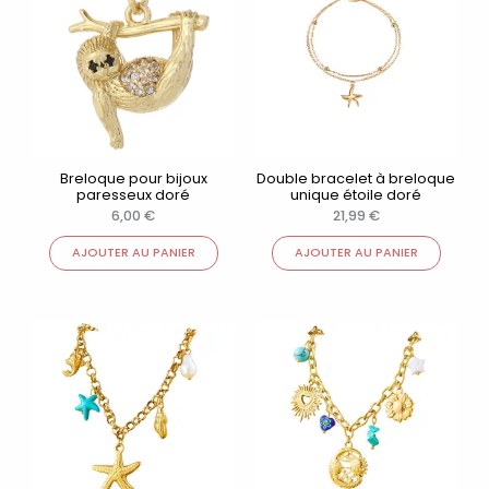
Breloque pour bijoux
Double bracelet à breloque
paresseux doré
unique étoile doré
6,00
€
21,99
€
AJOUTER AU PANIER
AJOUTER AU PANIER