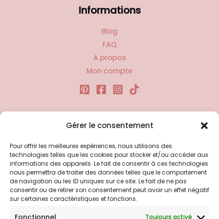
Informations
Blog
FAQ
A propos
Mon compte
Liens utiles
Gérer le consentement
Pour offrir les meilleures expériences, nous utilisons des
Politique d’expédition
technologies telles que les cookies pour stocker et/ou accéder aux
Politique de confidentialité
informations des appareils. Le fait de consentir à ces technologies
nous permettra de traiter des données telles que le comportement
Politique de remboursements
de navigation ou les ID uniques sur ce site. Le fait de ne pas
Conditions générales de vente et d’utilisation
consentir ou de retirer son consentement peut avoir un effet négatif
sur certaines caractéristiques et fonctions.
Fonctionnel
Toujours activé