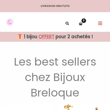
Aller
LIVRAISON GRATUITE
au
contenu
1 bijou
OFFERT
pour 2 achetés !
Les best sellers
chez Bijoux
Breloque