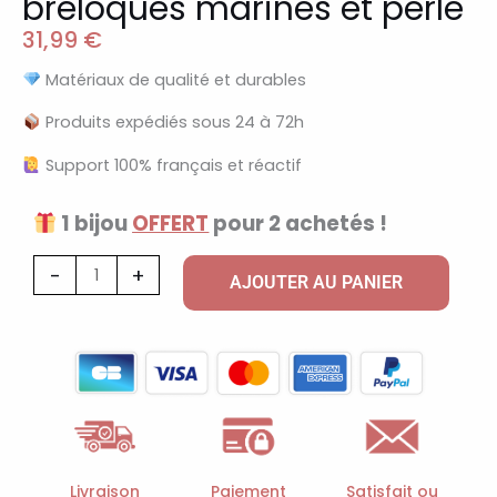
breloques marines et perle
31,99
€
Matériaux de qualité et durables
Produits expédiés sous 24 à 72h
Support 100% français et réactif
1 bijou
OFFERT
pour 2 achetés !
quantité
-
+
AJOUTER AU PANIER
de
Collier
ras-
de-
cou
à
doré
Livraison
Paiement
Satisfait ou