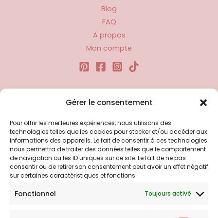
Blog
FAQ
A propos
Mon compte
Liens utiles
Gérer le consentement
Pour offrir les meilleures expériences, nous utilisons des
Politique d’expédition
technologies telles que les cookies pour stocker et/ou accéder aux
Politique de confidentialité
informations des appareils. Le fait de consentir à ces technologies
nous permettra de traiter des données telles que le comportement
Politique de remboursements
de navigation ou les ID uniques sur ce site. Le fait de ne pas
Conditions générales de vente et d’utilisation
consentir ou de retirer son consentement peut avoir un effet négatif
sur certaines caractéristiques et fonctions.
Fonctionnel
Toujours activé
Bijouterie en ligne