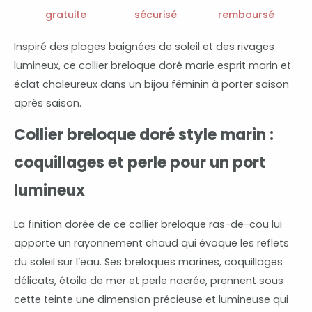
breloques
gratuite
sécurisé
remboursé
marines
et
Inspiré des plages baignées de soleil et des rivages
perle
lumineux, ce collier breloque doré marie esprit marin et
éclat chaleureux dans un bijou féminin à porter saison
après saison.
Collier breloque doré style marin :
coquillages et perle pour un port
lumineux
La finition dorée de ce collier breloque ras-de-cou lui
apporte un rayonnement chaud qui évoque les reflets
du soleil sur l’eau. Ses breloques marines, coquillages
délicats, étoile de mer et perle nacrée, prennent sous
cette teinte une dimension précieuse et lumineuse qui