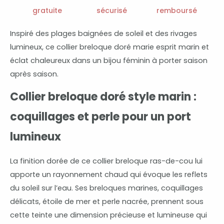
breloques
gratuite
sécurisé
remboursé
marines
et
Inspiré des plages baignées de soleil et des rivages
perle
lumineux, ce collier breloque doré marie esprit marin et
éclat chaleureux dans un bijou féminin à porter saison
après saison.
Collier breloque doré style marin :
coquillages et perle pour un port
lumineux
La finition dorée de ce collier breloque ras-de-cou lui
apporte un rayonnement chaud qui évoque les reflets
du soleil sur l’eau. Ses breloques marines, coquillages
délicats, étoile de mer et perle nacrée, prennent sous
cette teinte une dimension précieuse et lumineuse qui