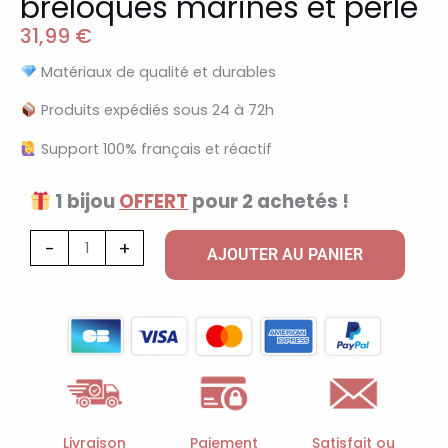
breloques marines et perle
31,99
€
Matériaux de qualité et durables
Produits expédiés sous 24 à 72h
Support 100% français et réactif
1 bijou
OFFERT
pour 2 achetés !
quantité
-
+
AJOUTER AU PANIER
de
Collier
ras-
de-
cou
à
doré
Livraison
Paiement
Satisfait ou