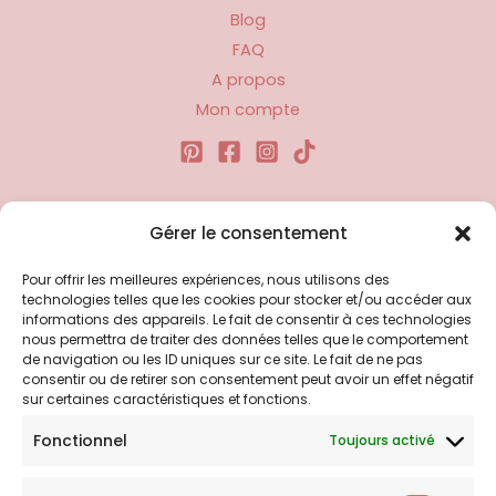
Blog
FAQ
A propos
Mon compte
Liens utiles
Gérer le consentement
Pour offrir les meilleures expériences, nous utilisons des
Politique d’expédition
technologies telles que les cookies pour stocker et/ou accéder aux
Politique de confidentialité
informations des appareils. Le fait de consentir à ces technologies
nous permettra de traiter des données telles que le comportement
Politique de remboursements
de navigation ou les ID uniques sur ce site. Le fait de ne pas
Conditions générales de vente et d’utilisation
consentir ou de retirer son consentement peut avoir un effet négatif
sur certaines caractéristiques et fonctions.
Fonctionnel
Toujours activé
Bijouterie en ligne