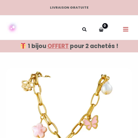
Aller
LIVRAISON GRATUITE
au
contenu
1 bijou
OFFERT
pour 2 achetés !