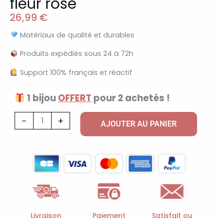
fleur rose
26,99
€
Matériaux de qualité et durables
Produits expédiés sous 24 à 72h
Support 100% français et réactif
1 bijou
OFFERT
pour 2 achetés !
quantité
-
+
AJOUTER AU PANIER
de
Collier
à
breloques
doré
et
fleur
Livraison
Paiement
Satisfait ou