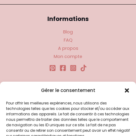
Informations
Blog
FAQ
A propos
Mon compte
Liens utiles
Gérer le consentement
Pour offrir les meilleures expériences, nous utilisons des
Politique d’expédition
technologies telles que les cookies pour stocker et/ou accéder aux
Politique de confidentialité
informations des appareils. Le fait de consentir à ces technologies
nous permettra de traiter des données telles que le comportement
Politique de remboursements
de navigation ou les ID uniques sur ce site. Le fait de ne pas
Conditions générales de vente et d’utilisation
consentir ou de retirer son consentement peut avoir un effet négatif
sur certaines caractéristiques et fonctions.