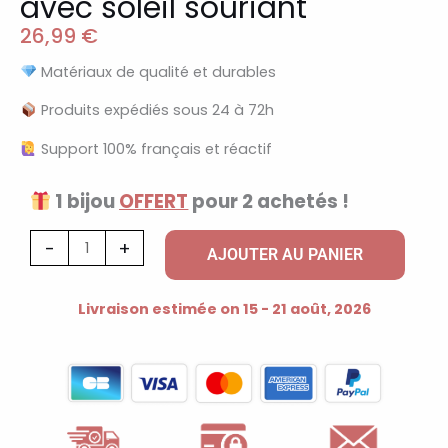
avec soleil souriant
26,99
€
Matériaux de qualité et durables
Produits expédiés sous 24 à 72h
Support 100% français et réactif
1 bijou
OFFERT
pour 2 achetés !
quantité
-
+
AJOUTER AU PANIER
de
Collier
Livraison estimée on 15 - 21 août, 2026
à
breloques
doré
avec
soleil