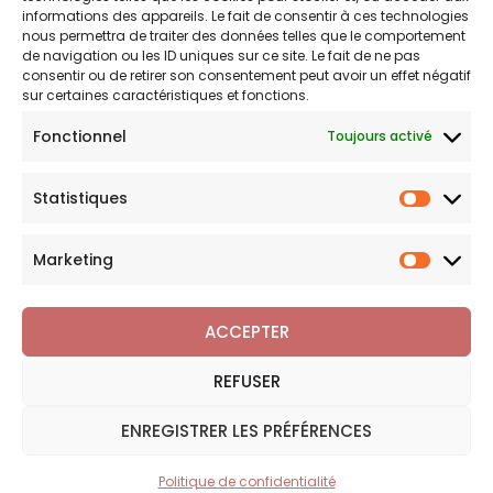
Politique de confidentialité
informations des appareils. Le fait de consentir à ces technologies
nous permettra de traiter des données telles que le comportement
Politique de remboursements
de navigation ou les ID uniques sur ce site. Le fait de ne pas
Conditions générales de vente et d’utilisation
consentir ou de retirer son consentement peut avoir un effet négatif
sur certaines caractéristiques et fonctions.
Fonctionnel
Toujours activé
Bijouterie en ligne
Statistiques
Bijoux Breloque est votre boutique en ligne de référence sur
Statist
l'univers des breloques et charms. Une question sur nos
bijoux ou une demande sur votre commande,
contactez-
Marketing
Marketi
nous
.
ACCEPTER
REFUSER
Copyright © 2026 Bijoux Breloque
ENREGISTRER LES PRÉFÉRENCES
Politique de confidentialité
Plan du site