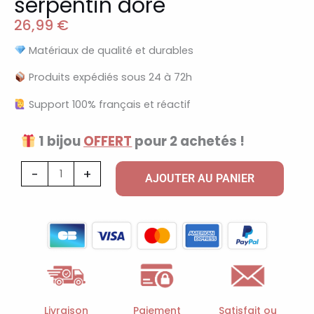
serpentin doré
26,99
€
Matériaux de qualité et durables
Produits expédiés sous 24 à 72h
Support 100% français et réactif
1 bijou
OFFERT
pour 2 achetés !
quantité
-
+
AJOUTER AU PANIER
de
Collier
à
breloques
avec
serpentin
doré
Livraison
Paiement
Satisfait ou