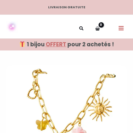
Aller
LIVRAISON GRATUITE
au
contenu
1 bijou
OFFERT
pour 2 achetés !