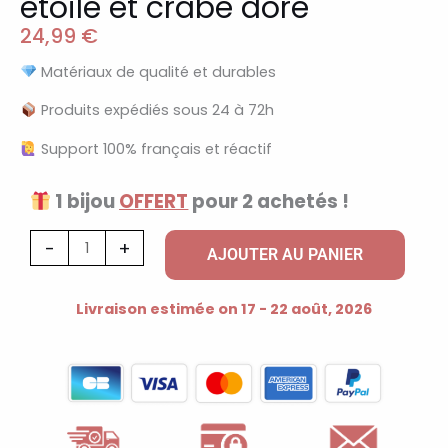
étoile et crabe doré
24,99
€
Matériaux de qualité et durables
Produits expédiés sous 24 à 72h
Support 100% français et réactif
1 bijou
OFFERT
pour 2 achetés !
quantité
-
+
AJOUTER AU PANIER
de
Collier
Livraison estimée on 17 - 22 août, 2026
à
3
breloques
perle
étoile