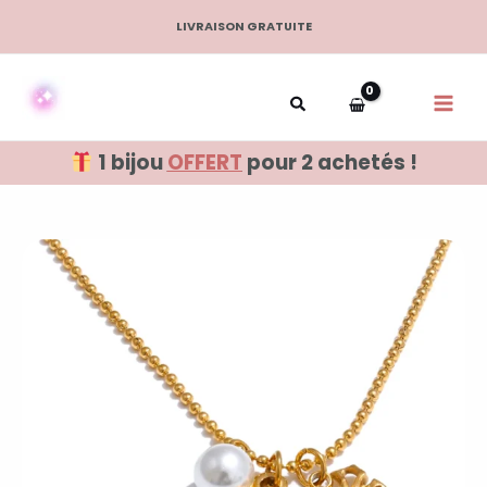
Aller
LIVRAISON GRATUITE
au
contenu
1 bijou
OFFERT
pour 2 achetés !