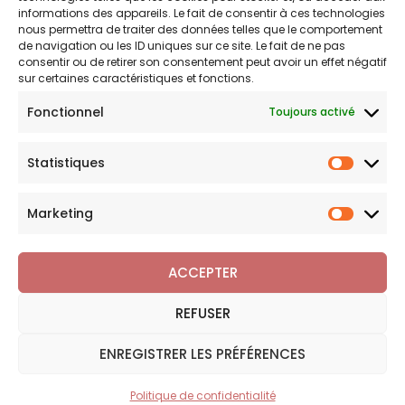
Politique de confidentialité
informations des appareils. Le fait de consentir à ces technologies
nous permettra de traiter des données telles que le comportement
Politique de remboursements
de navigation ou les ID uniques sur ce site. Le fait de ne pas
Conditions générales de vente et d’utilisation
consentir ou de retirer son consentement peut avoir un effet négatif
sur certaines caractéristiques et fonctions.
Fonctionnel
Toujours activé
Bijouterie en ligne
Statistiques
Bijoux Breloque est votre boutique en ligne de référence sur
Statist
l'univers des breloques et charms. Une question sur nos
bijoux ou une demande sur votre commande,
contactez-
Marketing
Marketi
nous
.
ACCEPTER
REFUSER
Copyright © 2026 Bijoux Breloque
ENREGISTRER LES PRÉFÉRENCES
Politique de confidentialité
Plan du site