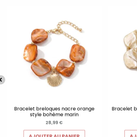
Bracelet breloques nacre orange
Bracelet b
style bohème marin
28,99
€
AJOUTER AU PANIER
AJ