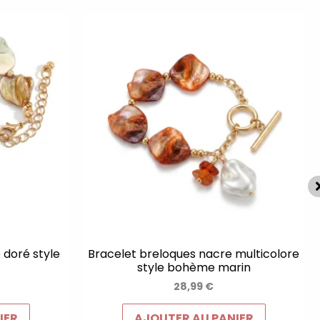
 doré style
Bracelet breloques nacre multicolore
style bohème marin
28,99
€
IER
AJOUTER AU PANIER