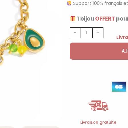
Support 100% français et
1 bijou
OFFERT
pour
quantité
-
+
Livra
de
Bracelet
AJ
breloques
avec
avocats
Livraison gratuite