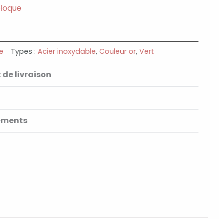
eloque
e
Types :
Acier inoxydable
,
Couleur or
,
Vert
 de livraison
ements