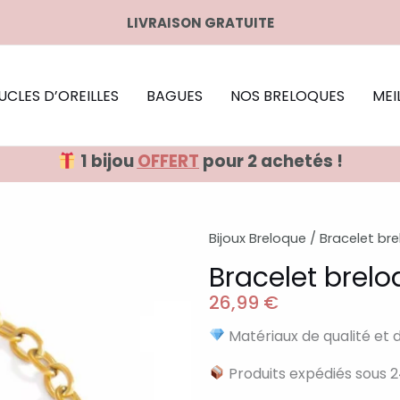
LIVRAISON GRATUITE
UCLES D’OREILLES
BAGUES
NOS BRELOQUES
MEI
1 bijou
OFFERT
pour 2 achetés !
Bijoux Breloque
/
Bracelet br
Bracelet brel
26,99
€
Matériaux de qualité et 
Produits expédiés sous 2