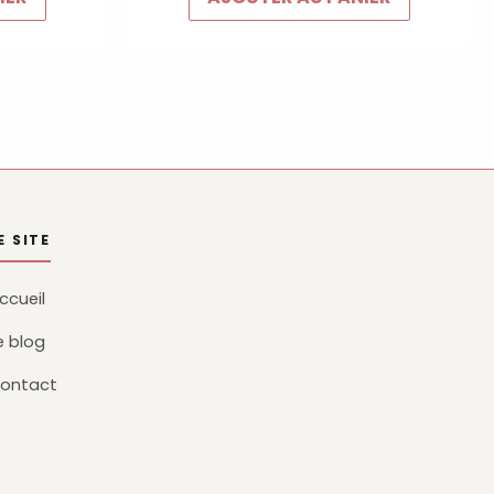
E SITE
ccueil
e blog
ontact