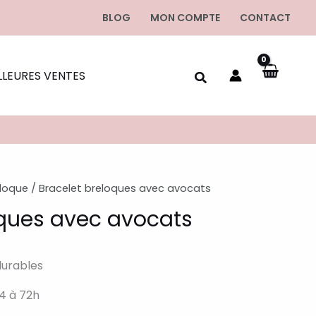
BLOG
MON COMPTE
CONTACT
LLEURES VENTES
eloque
/ Bracelet breloques avec avocats
oques avec avocats
durables
4 à 72h