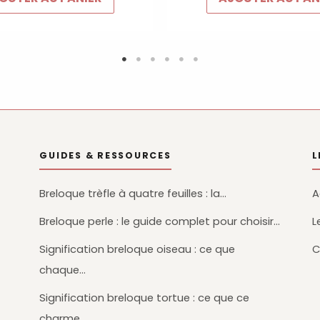
GUIDES & RESSOURCES
L
Breloque trèfle à quatre feuilles : la…
A
Breloque perle : le guide complet pour choisir…
L
Signification breloque oiseau : ce que
C
chaque…
Signification breloque tortue : ce que ce
charme…