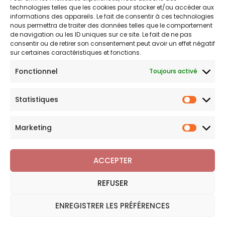
technologies telles que les cookies pour stocker et/ou accéder aux
Politique de confidentialité
informations des appareils. Le fait de consentir à ces technologies
nous permettra de traiter des données telles que le comportement
Politique de remboursements
de navigation ou les ID uniques sur ce site. Le fait de ne pas
Conditions générales de vente et d’utilisation
consentir ou de retirer son consentement peut avoir un effet négatif
sur certaines caractéristiques et fonctions.
Fonctionnel
Toujours activé
Bijouterie en ligne
Statistiques
Bijoux Breloque est votre boutique en ligne de référence sur
Statist
l'univers des breloques et charms. Une question sur nos
bijoux ou une demande sur votre commande,
contactez-
Marketing
Marketi
nous
.
ACCEPTER
REFUSER
Copyright © 2026 Bijoux Breloque
ENREGISTRER LES PRÉFÉRENCES