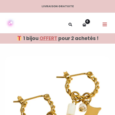
Aller
LIVRAISON GRATUITE
au
contenu
1 bijou
OFFERT
pour 2 achetés !