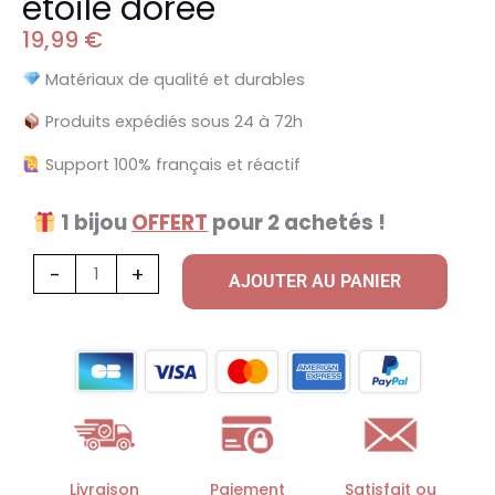
étoile dorée
19,99
€
Matériaux de qualité et durables
Produits expédiés sous 24 à 72h
Support 100% français et réactif
1 bijou
OFFERT
pour 2 achetés !
quantité
-
+
AJOUTER AU PANIER
de
Créoles
tressées
breloque
étoile
dorée
Livraison
Paiement
Satisfait ou