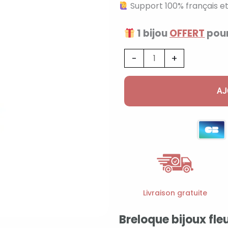
Support 100% français et
1 bijou
OFFERT
pour
quantité
-
+
de
Breloque
AJ
bijoux
fleur
doré
avec
crochet
Livraison gratuite
Breloque bijoux fle