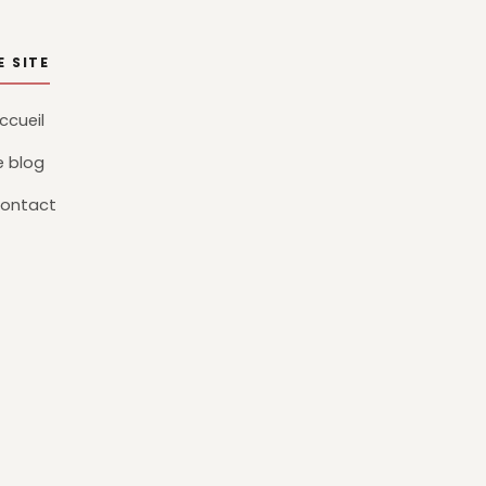
E SITE
ccueil
e blog
ontact