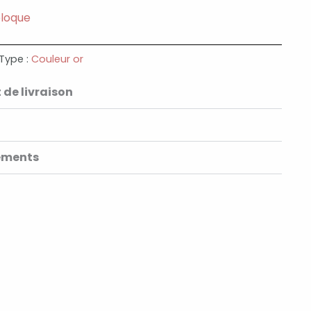
eloque
Type :
Couleur or
 de livraison
ements