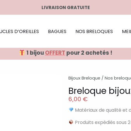
LIVRAISON GRATUITE
UCLES D’OREILLES
BAGUES
NOS BRELOQUES
MEI
1 bijou
OFFERT
pour 2 achetés !
Bijoux Breloque
/
Nos breloqu
Breloque bijou
6,00
€
Matériaux de qualité et 
Produits expédiés sous 2