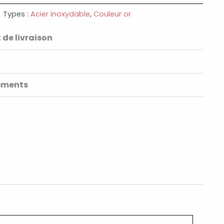
Types :
Acier inoxydable
,
Couleur or
 de livraison
ements