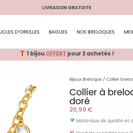
LIVRAISON GRATUITE
UCLES D’OREILLES
BAGUES
NOS BRELOQUES
MEI
1 bijou
OFFERT
pour 2 achetés !
Bijoux Breloque
/
Collier brel
Collier à brel
doré
26,99
€
Matériaux de qualité et 