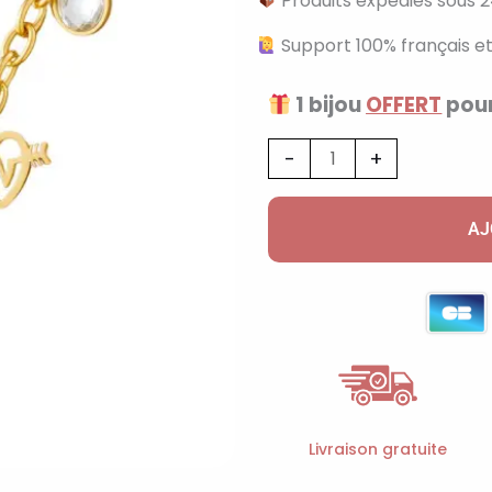
Produits expédiés sous 2
Support 100% français et
1 bijou
OFFERT
pour
quantité
-
+
de
Collier
AJ
à
breloques
avec
coeur
et
cristal
doré
Livraison gratuite