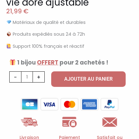
vie doré ajustable
21,99
€
Matériaux de qualité et durables
Produits expédiés sous 24 à 72h
Support 100% français et réactif
1 bijou
OFFERT
pour 2 achetés !
quantité
-
+
AJOUTER AU PANIER
de
Jonc
à
breloques
arbre
de
vie
Livraison
Paiement
Satisfait ou