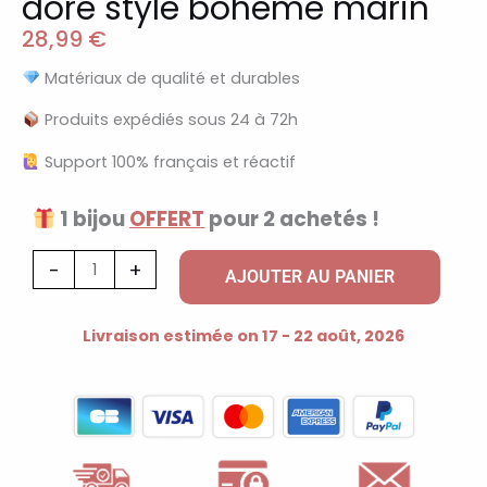
doré style bohème marin
28,99
€
Matériaux de qualité et durables
Produits expédiés sous 24 à 72h
Support 100% français et réactif
1 bijou
OFFERT
pour 2 achetés !
quantité
-
+
AJOUTER AU PANIER
de
Bracelet
Livraison estimée on 17 - 22 août, 2026
breloques
nacre
doré
style
bohème