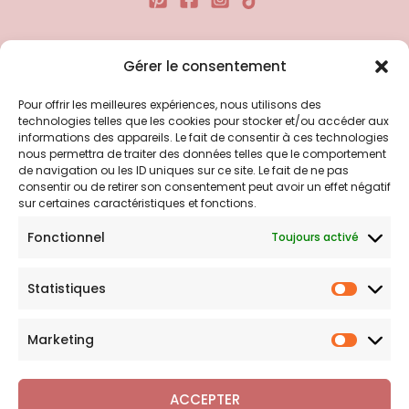
Liens utiles
Gérer le consentement
Pour offrir les meilleures expériences, nous utilisons des
Politique d’expédition
technologies telles que les cookies pour stocker et/ou accéder aux
Politique de confidentialité
informations des appareils. Le fait de consentir à ces technologies
nous permettra de traiter des données telles que le comportement
Politique de remboursements
de navigation ou les ID uniques sur ce site. Le fait de ne pas
Conditions générales de vente et d’utilisation
consentir ou de retirer son consentement peut avoir un effet négatif
sur certaines caractéristiques et fonctions.
Fonctionnel
Toujours activé
Bijouterie en ligne
Statistiques
Bijoux Breloque est votre boutique en ligne de référence sur
Statist
l'univers des breloques et charms. Une question sur nos
bijoux ou une demande sur votre commande,
contactez-
Marketing
Marketi
nous
.
ACCEPTER