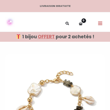
Aller
LIVRAISON GRATUITE
au
contenu
1 bijou
OFFERT
pour 2 achetés !