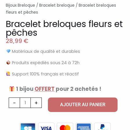
Bijoux Breloque
/
Bracelet breloque
/ Bracelet breloques
fleurs et pêches
Bracelet breloques fleurs et
pêches
28,99
€
Matériaux de qualité et durables
Produits expédiés sous 24 à 72h
Support 100% français et réactif
1 bijou
OFFERT
pour 2 achetés !
quantité
-
+
AJOUTER AU PANIER
de
Bracelet
breloques