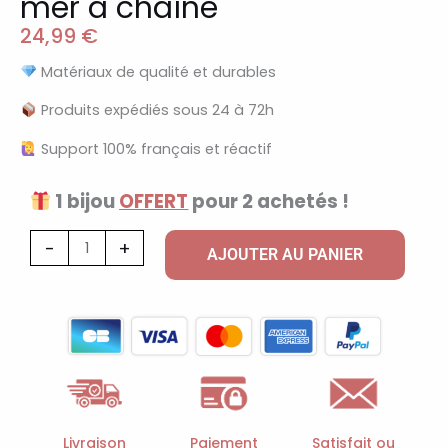
mer à chaîne
24,99
€
Matériaux de qualité et durables
Produits expédiés sous 24 à 72h
Support 100% français et réactif
1 bijou
OFFERT
pour 2 achetés !
quantité
-
+
AJOUTER AU PANIER
de
Bracelet
breloques
de
la
mer
à
Livraison
Paiement
Satisfait ou