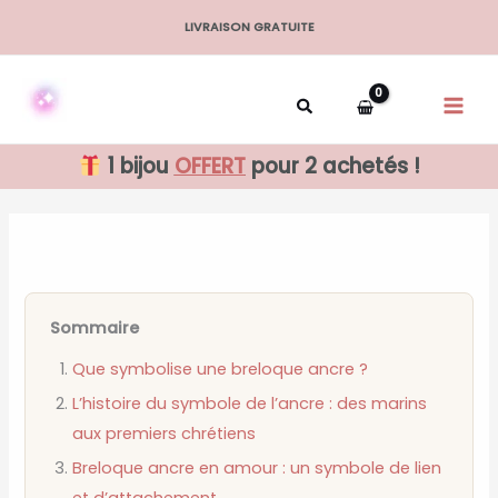
Aller
LIVRAISON GRATUITE
au
contenu
1 bijou
OFFERT
pour 2 achetés !
Sommaire
Que symbolise une breloque ancre ?
L’histoire du symbole de l’ancre : des marins
aux premiers chrétiens
Breloque ancre en amour : un symbole de lien
et d’attachement