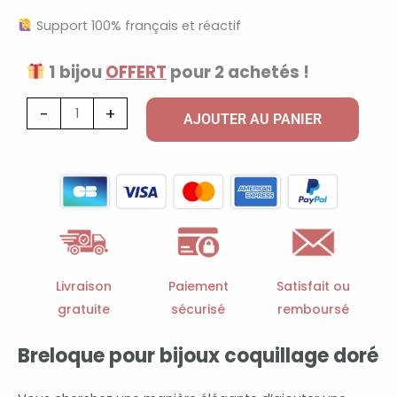
Support 100% français et réactif
1 bijou
OFFERT
pour 2 achetés !
quantité
-
+
AJOUTER AU PANIER
de
Breloque
pour
bijoux
coquillage
doré
Livraison
Paiement
Satisfait ou
gratuite
sécurisé
remboursé
Breloque pour bijoux coquillage doré