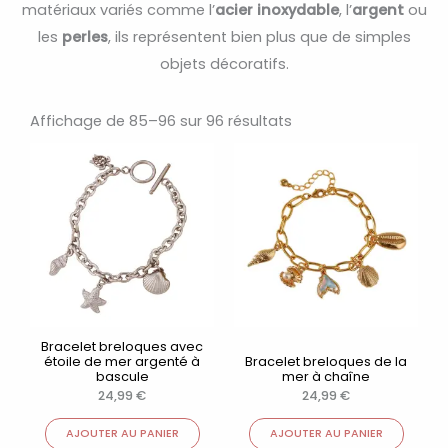
matériaux variés comme l’
acier inoxydable
, l’
argent
ou
les
perles
, ils représentent bien plus que de simples
objets décoratifs.
Trié
par
Affichage de 85–96 sur 96 résultats
popularité
Bracelet breloques avec
étoile de mer argenté à
Bracelet breloques de la
bascule
mer à chaîne
24,99
€
24,99
€
AJOUTER AU PANIER
AJOUTER AU PANIER