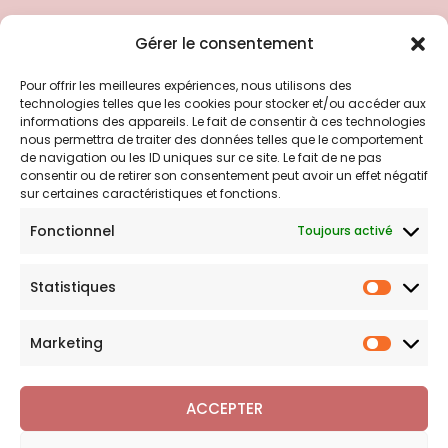
Liens utiles
Gérer le consentement
Pour offrir les meilleures expériences, nous utilisons des
Politique d’expédition
technologies telles que les cookies pour stocker et/ou accéder aux
Politique de confidentialité
informations des appareils. Le fait de consentir à ces technologies
nous permettra de traiter des données telles que le comportement
Politique de remboursements
de navigation ou les ID uniques sur ce site. Le fait de ne pas
Conditions générales de vente et d’utilisation
consentir ou de retirer son consentement peut avoir un effet négatif
sur certaines caractéristiques et fonctions.
Fonctionnel
Toujours activé
Bijouterie en ligne
Statistiques
Bijoux Breloque est votre boutique en ligne de référence sur
Statist
l'univers des breloques et charms. Une question sur nos
bijoux ou une demande sur votre commande,
contactez-
Marketing
Marketi
nous
.
ACCEPTER